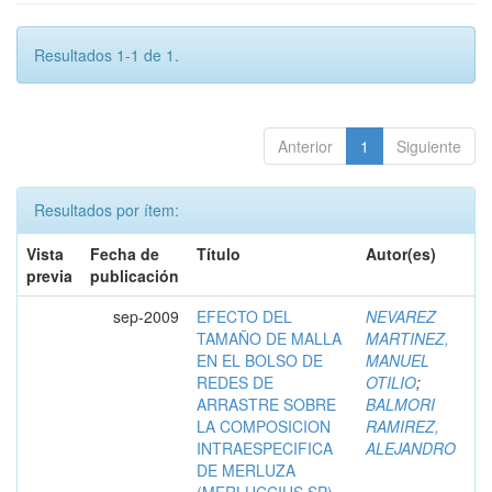
Resultados 1-1 de 1.
Anterior
1
Siguiente
Resultados por ítem:
Vista
Fecha de
Título
Autor(es)
previa
publicación
sep-2009
EFECTO DEL
NEVAREZ
TAMAÑO DE MALLA
MARTINEZ,
EN EL BOLSO DE
MANUEL
REDES DE
OTILIO
;
ARRASTRE SOBRE
BALMORI
LA COMPOSICION
RAMIREZ,
INTRAESPECIFICA
ALEJANDRO
DE MERLUZA
(MERLUCCIUS SP)