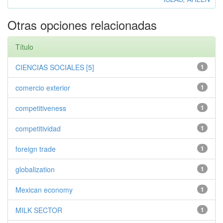
Otras opciones relacionadas
Título
CIENCIAS SOCIALES [5]
1
comercio exterior
1
competitiveness
1
competitividad
1
foreign trade
1
globalization
1
Mexican economy
1
MILK SECTOR
1