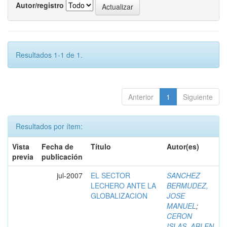
Autor/registro
Resultados 1-1 de 1.
Anterior
1
Siguiente
Resultados por ítem:
Vista
Fecha de
Título
Autor(es)
previa
publicación
jul-2007
EL SECTOR
SANCHEZ
LECHERO ANTE LA
BERMUDEZ,
GLOBALIZACION
JOSE
MANUEL
;
CERON
ISLAS, ARLEN