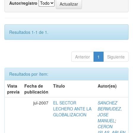
Autor/registro
Resultados 1-1 de 1.
Anterior
1
Siguiente
Resultados por ítem:
Vista
Fecha de
Título
Autor(es)
previa
publicación
jul-2007
EL SECTOR
SANCHEZ
LECHERO ANTE LA
BERMUDEZ,
GLOBALIZACION
JOSE
MANUEL
;
CERON
ISLAS, ARLEN