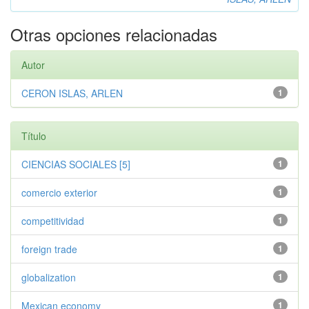
Otras opciones relacionadas
Autor
CERON ISLAS, ARLEN
1
Título
CIENCIAS SOCIALES [5]
1
comercio exterior
1
competitividad
1
foreign trade
1
globalization
1
Mexican economy
1