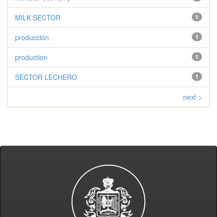
MILK SECTOR
1
producción
1
production
1
SECTOR LECHERO
1
next >