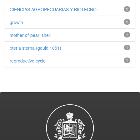
CIENCIAS AGROPECUARIAS Y BIOTECNO...
1
growth
1
mother-of-pearl shell
1
pteria sterna (gould 1851)
1
reproductive cycle
1