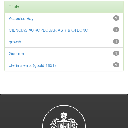
Título
Acapulco Bay
1
CIENCIAS AGROPECUARIAS Y BIOTECNO...
1
growth
1
Guerrero
1
pteria sterna (gould 1851)
1