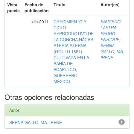
Vista
Fecha de
Título
Autor(es)
previa
publicación
dic-2011
CRECIMIENTO Y
SAUCEDO
CICLO
LASTRA,
REPRODUCTIVO DE
PEDRO
LA CONCHA NÁCAR
ENRIQUE
;
PTERIA STERNA
SERNA
(GOULD 1851),
GALLO, MA.
CULTIVADA EN LA
IRENE
BAHÍA DE
ACAPULCO,
GUERRERO,
MÉXICO
Otras opciones relacionadas
Autor
SERNA GALLO, MA. IRENE
1