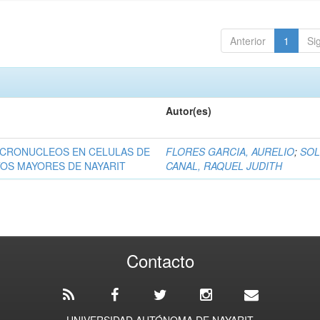
Anterior
1
Si
Autor(es)
ICRONUCLEOS EN CELULAS DE
FLORES GARCIA, AURELIO
;
SOL
OS MAYORES DE NAYARIT
CANAL, RAQUEL JUDITH
Contacto
UNIVERSIDAD AUTÓNOMA DE NAYARIT