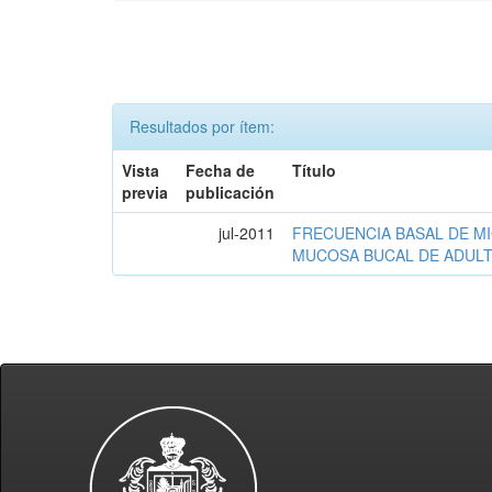
Resultados por ítem:
Vista
Fecha de
Título
previa
publicación
jul-2011
FRECUENCIA BASAL DE M
MUCOSA BUCAL DE ADULT