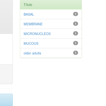
Título
BASAL
1
MEMBRANE
1
MICRONUCLEOS
1
MUCOUS
1
older adults
1