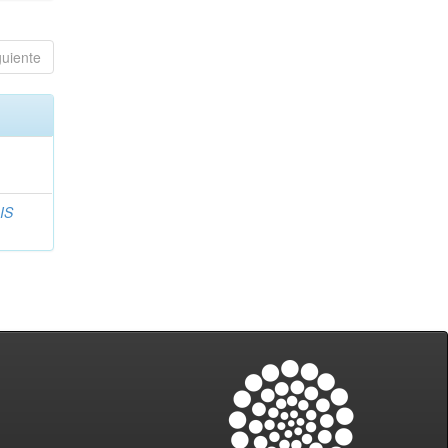
guiente
IS