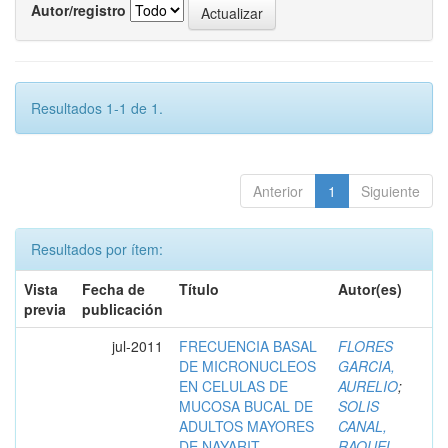
Autor/registro
Resultados 1-1 de 1.
Anterior
1
Siguiente
Resultados por ítem:
Vista
Fecha de
Título
Autor(es)
previa
publicación
jul-2011
FRECUENCIA BASAL
FLORES
DE MICRONUCLEOS
GARCIA,
EN CELULAS DE
AURELIO
;
MUCOSA BUCAL DE
SOLIS
ADULTOS MAYORES
CANAL,
DE NAYARIT
RAQUEL