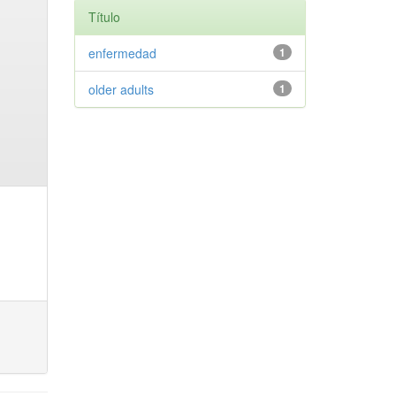
Título
enfermedad
1
older adults
1