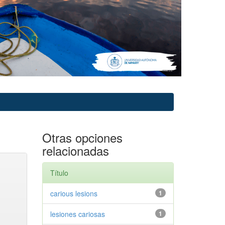
Otras opciones
relacionadas
Título
carious lesions
1
lesiones cariosas
1