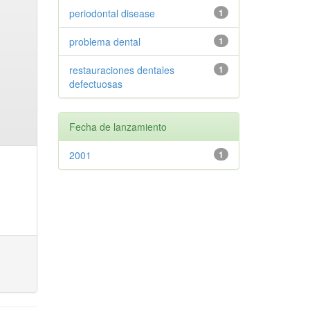
periodontal disease
1
problema dental
1
restauraciones dentales
1
defectuosas
Fecha de lanzamiento
2001
1