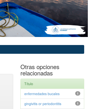
Otras opciones
relacionadas
Título
enfermedades bucales
1
gingivitis or periodontitis
1