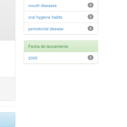
mouth diseases
1
oral hygiene habits
1
periodontal disease
1
Fecha de lanzamiento
2005
1