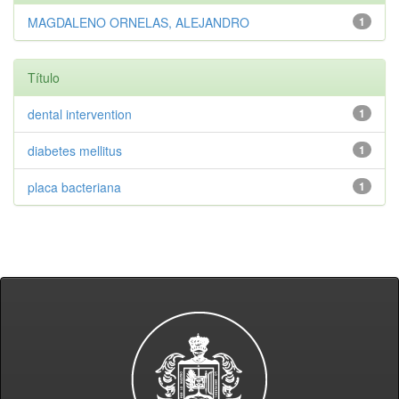
MAGDALENO ORNELAS, ALEJANDRO
1
Título
dental intervention
1
diabetes mellitus
1
placa bacteriana
1