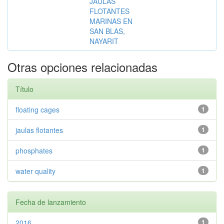
JAULAS
FLOTANTES
MARINAS EN
SAN BLAS,
NAYARIT
Otras opciones relacionadas
Título
floating cages
1
jaulas flotantes
1
phosphates
1
water quality
1
Fecha de lanzamiento
2016
1