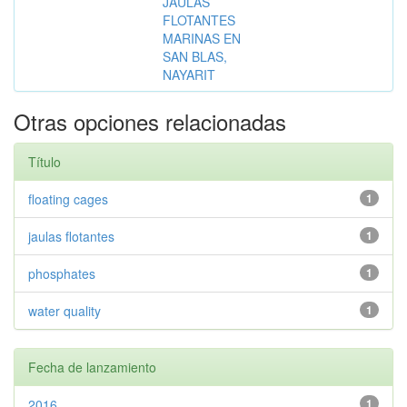
JAULAS
FLOTANTES
MARINAS EN
SAN BLAS,
NAYARIT
Otras opciones relacionadas
Título
floating cages
1
jaulas flotantes
1
phosphates
1
water quality
1
Fecha de lanzamiento
2016
1