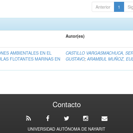
Anterior
1
Si
Autor(es)
ONES AMBIENTALES EN EL
CASTILLO VARGASMACHUCA, SE
ULAS FLOTANTES MARINAS EN
GUSTAVO
;
ARAMBUL MUÑOZ, EU
Contacto
UNIVERSIDAD AUTÓNOMA DE NAYARIT