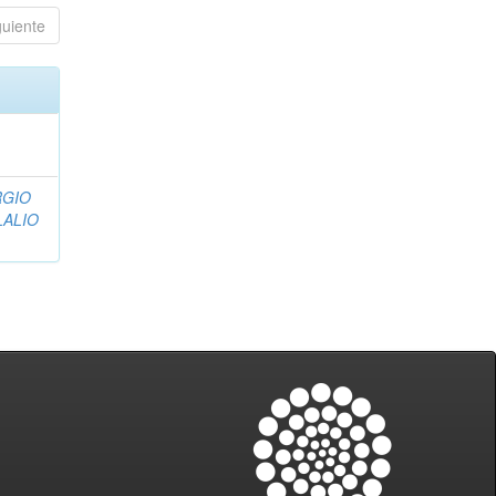
guiente
RGIO
LALIO