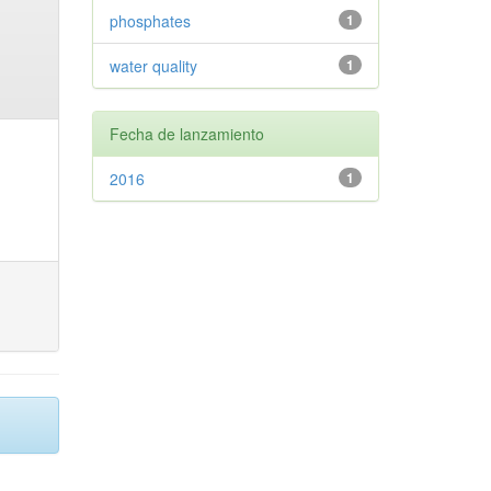
phosphates
1
water quality
1
Fecha de lanzamiento
2016
1