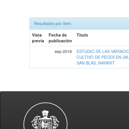
Resultados por ítem:
Vista
Fecha de
Título
previa
publicación
sep-2016
ESTUDIO DE LAS VARIACI
CULTIVO DE PECES EN JA
SAN BLAS, NAYARIT