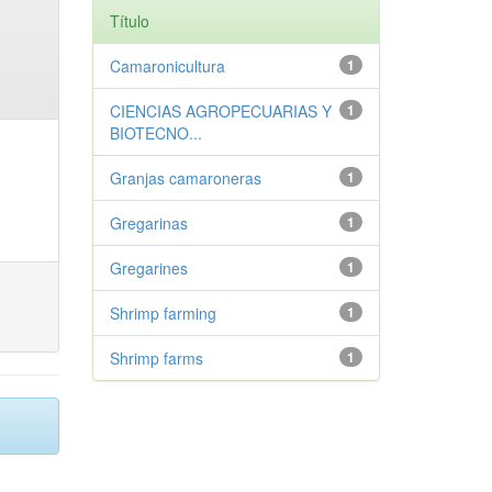
Título
Camaronicultura
1
CIENCIAS AGROPECUARIAS Y
1
BIOTECNO...
Granjas camaroneras
1
Gregarinas
1
Gregarines
1
Shrimp farming
1
Shrimp farms
1