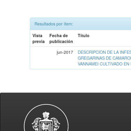
Resultados por ítem:
Vista
Fecha de
Título
previa
publicación
jun-2017
DESCRIPCION DE LA INFE
GREGARINAS DE CAMARO
VANNAMEI CULTIVADO EN 