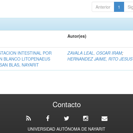
Anterior
1
Si
Autor(es)
STACION INTESTINAL POR
ZAVALA LEAL, OSCAR IRAM
;
N BLANCO LITOPENAEUS
HERNANDEZ JAIME, RITO JESUS
SAN BLAS, NAYARIT
Contacto
UNIVERSIDAD AUTÓNOMA DE NAYARIT