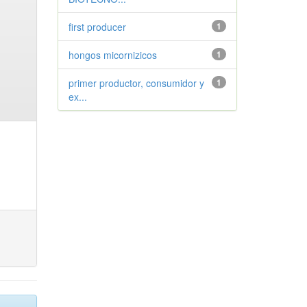
first producer
1
hongos micornizicos
1
primer productor, consumidor y
1
ex...