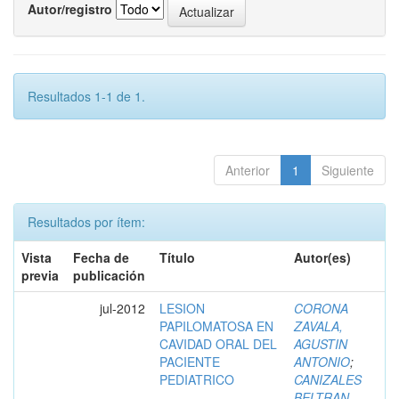
Autor/registro
Resultados 1-1 de 1.
Anterior
1
Siguiente
Resultados por ítem:
Vista
Fecha de
Título
Autor(es)
previa
publicación
jul-2012
LESION
CORONA
PAPILOMATOSA EN
ZAVALA,
CAVIDAD ORAL DEL
AGUSTIN
PACIENTE
ANTONIO
;
PEDIATRICO
CANIZALES
BELTRAN,