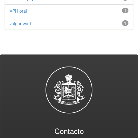
VPH oral
1
vulgar wart
1
Contacto