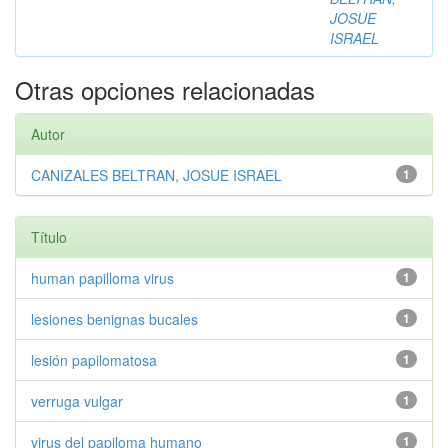
JOSUE
ISRAEL
Otras opciones relacionadas
Autor
CANIZALES BELTRAN, JOSUE ISRAEL
1
Título
human papilloma virus
1
lesiones benignas bucales
1
lesión papilomatosa
1
verruga vulgar
1
virus del papiloma humano
1