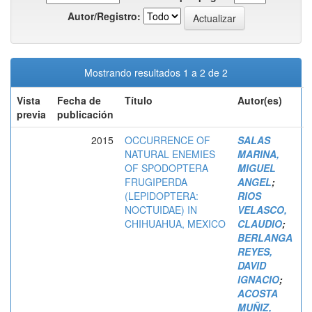
Autor/Registro:
Mostrando resultados 1 a 2 de 2
Vista
Fecha de
Título
Autor(es)
previa
publicación
2015
OCCURRENCE OF
SALAS
NATURAL ENEMIES
MARINA,
OF SPODOPTERA
MIGUEL
FRUGIPERDA
ANGEL
;
(LEPIDOPTERA:
RIOS
NOCTUIDAE) IN
VELASCO,
CHIHUAHUA, MEXICO
CLAUDIO
;
BERLANGA
REYES,
DAVID
IGNACIO
;
ACOSTA
MUÑIZ,