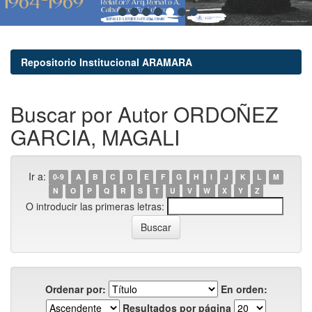
Repositorio Institucional ARAMARA
Buscar por Autor ORDOÑEZ
GARCIA, MAGALI
Ir a:
0-9
A
B
C
D
E
F
G
H
I
J
K
L
M
N
O
P
Q
R
S
T
U
V
W
X
Y
Z
O introducir las primeras letras:
Ordenar por:
En orden:
Resultados por página