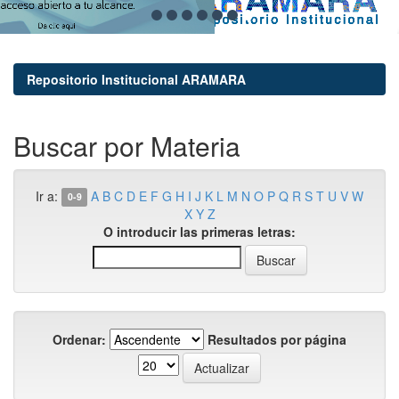
Repositorio Institucional ARAMARA
Buscar por Materia
Ir a:
A
B
C
D
E
F
G
H
I
J
K
L
M
N
O
P
Q
R
S
T
U
V
W
0-9
X
Y
Z
O introducir las primeras letras:
Ordenar:
Resultados por página