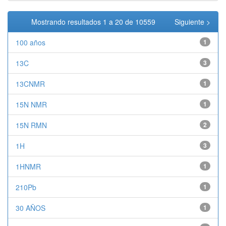
Mostrando resultados 1 a 20 de 10559
Siguiente >
100 años
1
13C
3
13CNMR
1
15N NMR
1
15N RMN
2
1H
3
1HNMR
1
210Pb
1
30 AÑOS
1