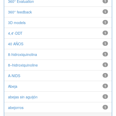
360° Evaluation
1
360° feedback
1
3D models
1
4,4′-DDT
1
40 AÑOS
1
8-hidroxiquinolina
1
8–hidroxiquinoline
1
A-NIDS
1
Abeja
1
abejas sin aguijón
1
abejorros
1