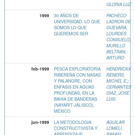
GLORIA LUZ
1999
30 AÑOS DE
PACHECO
UNIVERSIDAD: LO QUE
LADRON DE
SOMOS LO QUE
GUEVARA,
QUEREMOS SER
LOURDES
CONSUELO
;
MURILLO
BELTRAN,
ARTURO
feb-1999
PESCA EXPLORATORIA
HENDRICKX
RIBEREÑA CON NASAS
RENERS,
Y PALANGRE, CON
MICHEL E.
;
ENFASIS EN AGUAS
CERVANTES
PROFUNDAS, EN LA
DIAZ, JOSE
BAHIA DE BANDERAS
LUIS
(NAYARIT-JALISCO),
MEXICO
jun-1999
LA METODOLOGIA
AGUILAR
CONSTRUCTIVISTA Y
LOMELI,
APRENDIZAJE
RAFAEL