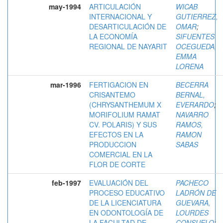
may-1994
ARTICULACIÓN
WICAB
INTERNACIONAL Y
GUTIERREZ,
DESARTICULACIÓN DE
OMAR
;
LA ECONOMÍA
SIFUENTES
REGIONAL DE NAYARIT
OCEGUEDA,
EMMA
LORENA
mar-1996
FERTIGACION EN
BECERRA
CRISANTEMO
BERNAL,
(CHRYSANTHEMUM X
EVERARDO
;
MORIFOLIUM RAMAT
NAVARRO
CV. POLARIS) Y SUS
RAMOS,
EFECTOS EN LA
RAMON
PRODUCCION
SABAS
COMERCIAL EN LA
FLOR DE CORTE
feb-1997
EVALUACIÓN DEL
PACHECO
PROCESO EDUCATIVO
LADRÓN DE
DE LA LICENCIATURA
GUEVARA,
EN ODONTOLOGÍA DE
LOURDES
LA FACULTAD DE
CONSUELO
;