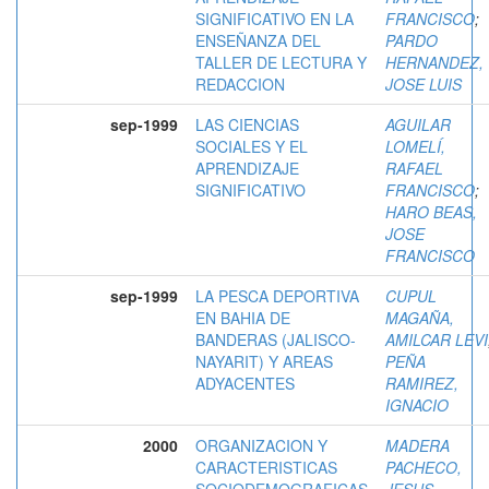
SIGNIFICATIVO EN LA
FRANCISCO
;
ENSEÑANZA DEL
PARDO
TALLER DE LECTURA Y
HERNANDEZ,
REDACCION
JOSE LUIS
sep-1999
LAS CIENCIAS
AGUILAR
SOCIALES Y EL
LOMELÍ,
APRENDIZAJE
RAFAEL
SIGNIFICATIVO
FRANCISCO
;
HARO BEAS,
JOSE
FRANCISCO
sep-1999
LA PESCA DEPORTIVA
CUPUL
EN BAHIA DE
MAGAÑA,
BANDERAS (JALISCO-
AMILCAR LEVI
NAYARIT) Y AREAS
PEÑA
ADYACENTES
RAMIREZ,
IGNACIO
2000
ORGANIZACION Y
MADERA
CARACTERISTICAS
PACHECO,
SOCIODEMOGRAFICAS
JESUS