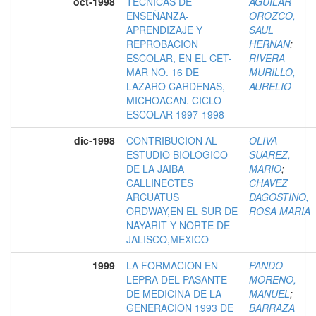
oct-1998
TECNICAS DE
AGUILAR
ENSEÑANZA-
OROZCO,
APRENDIZAJE Y
SAUL
REPROBACION
HERNAN
;
ESCOLAR, EN EL CET-
RIVERA
MAR NO. 16 DE
MURILLO,
LAZARO CARDENAS,
AURELIO
MICHOACAN. CICLO
ESCOLAR 1997-1998
dic-1998
CONTRIBUCION AL
OLIVA
ESTUDIO BIOLOGICO
SUAREZ,
DE LA JAIBA
MARIO
;
CALLINECTES
CHAVEZ
ARCUATUS
DAGOSTINO,
ORDWAY,EN EL SUR DE
ROSA MARIA
NAYARIT Y NORTE DE
JALISCO,MEXICO
1999
LA FORMACION EN
PANDO
LEPRA DEL PASANTE
MORENO,
DE MEDICINA DE LA
MANUEL
;
GENERACION 1993 DE
BARRAZA