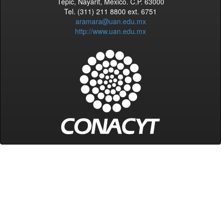
Tepic, Nayarit, México. C.P. 63000
Tel. (311) 211 8800 ext. 6751
aramara@uan.edu.mx
http://www.uan.edu.mx