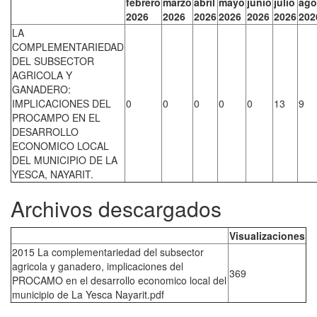
febrero
marzo
abril
mayo
junio
julio
ago
2026
2026
2026
2026
2026
2026
202
LA
COMPLEMENTARIEDAD
DEL SUBSECTOR
AGRICOLA Y
GANADERO:
IMPLICACIONES DEL
0
0
0
0
0
13
9
PROCAMPO EN EL
DESARROLLO
ECONOMICO LOCAL
DEL MUNICIPIO DE LA
YESCA, NAYARIT.
Archivos descargados
Visualizaciones
2015 La complementariedad del subsector
agricola y ganadero, implicaciones del
369
PROCAMO en el desarrollo economico local del
municipio de La Yesca Nayarit.pdf