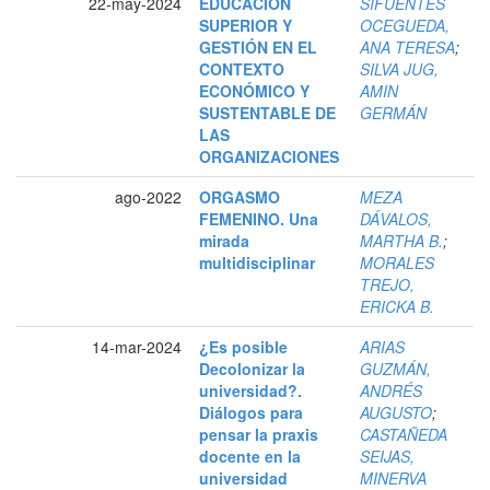
22-may-2024
EDUCACIÓN
SIFUENTES
SUPERIOR Y
OCEGUEDA,
GESTIÓN EN EL
ANA TERESA
;
CONTEXTO
SILVA JUG,
ECONÓMICO Y
AMIN
SUSTENTABLE DE
GERMÁN
LAS
ORGANIZACIONES
ago-2022
ORGASMO
MEZA
FEMENINO. Una
DÁVALOS,
mirada
MARTHA B.
;
multidisciplinar
MORALES
TREJO,
ERICKA B.
14-mar-2024
¿Es posible
ARIAS
Decolonizar la
GUZMÁN,
universidad?.
ANDRÉS
Diálogos para
AUGUSTO
;
pensar la praxis
CASTAÑEDA
docente en la
SEIJAS,
universidad
MINERVA