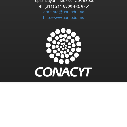
Tepic, Nayarit, México. C.P. 63000
Tel. (311) 211 8800 ext. 6751
aramara@uan.edu.mx
http://www.uan.edu.mx