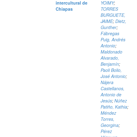
intercultural de
YOIMY
;
Chiapas
TORRES
BURGUETE,
JAIME
;
Dietz,
Gunther
;
Fábregas
Puig, Andrés
Antonio
;
Maldonado
Alvarado,
Benjamín
;
Paoli Bolio,
José Antonio
;
Nájera
Castellanos,
Antonio de
Jesús
;
Núñez
Patiño, Kathia
;
Méndez
Torres,
Georgina
;
Pérez